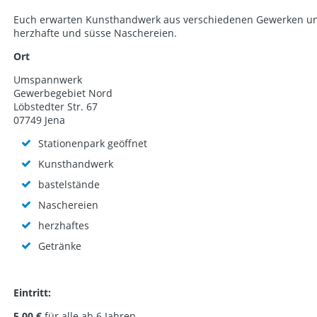
Euch erwarten Kunsthandwerk aus verschiedenen Gewerken und Ba
herzhafte und süsse Naschereien.
Ort
Umspannwerk
Gewerbegebiet Nord
Löbstedter Str. 67
07749 Jena
Stationenpark geöffnet
Kunsthandwerk
bastelstände
Naschereien
herzhaftes
Getränke
Eintritt:
5,00 €
für alle ab 6 Jahren.