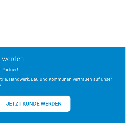
e werden
r Partner!
trie, Handwerk, Bau und Kommunen vertrauen auf unser
w.
JETZT KUNDE WERDEN