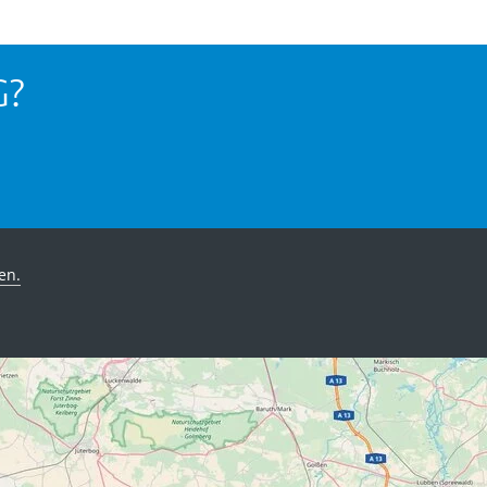
G?
.
en.