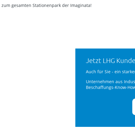
d
zum gesamten Stationenpark der Imaginata!
Jetzt LHG Kund
Auch für Sie - ein starke
Unternehmen aus Indus
Beschaffungs-Know-Ho