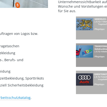
Unternehmenssichtbarkeit auf T
Wünsche und Vorstellungen ein
für Sie aus.
Auftragen von Logos bzw.
 Tragetaschen
bekleidung
ts-, Berufs- und
leidung
izeitbekleidung, Sporttrikots
eziell Sicherheitsbekleidung
rbeitsschutzkatalog
.