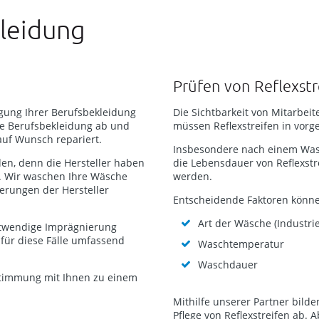
leidung
Prüfen von Reflexstr
igung Ihrer Berufsbekleidung
Die Sichtbarkeit von Mitarbei
te Berufsbekleidung ab und
müssen Reflexstreifen in vorg
auf Wunsch repariert.
Insbesondere nach einem Wasc
n, denn die Hersteller haben
die Lebensdauer von Reflexst
t. Wir waschen Ihre Wäsche
werden.
erungen der Hersteller
Entscheidende Faktoren könne
Art der Wäsche (Industr
notwendige Imprägnierung
 für diese Fälle umfassend
Waschtemperatur
Waschdauer
stimmung mit Ihnen zu einem
Mithilfe unserer Partner bild
Pflege von Reflexstreifen ab. 