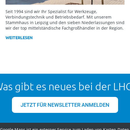
Seit 1994 sind wir Ihr Spezialist für Werkzeuge,
Verbindungstechnik und Betriebsbedarf. Mit unserem
Stammhaus in Leipzig und den sieben Niederlassungen sind
wir der top mittelständische Fachgroßhändler in der Region.
WEITERLESEN
as gibt es neues bei der LH
JETZT FÜR NEWSLETTER ANMELDEN
Google Maps ist ein externer Service zum Laden von Karten-Daten